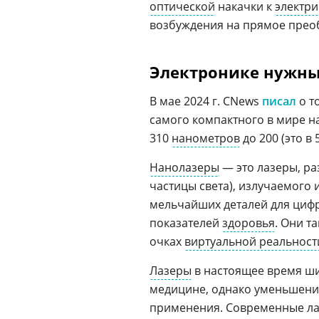
оптической
накачки к
электр
возбуждения на прямое преоб
Электронике нужн
В мае 2024 г. CNews
писал
о т
самого компактного в мире н
310
нанометров
до 200 (это в
Нанолазеры
— это лазеры, р
частицы света), излучаемого
мельчайших деталей для цифр
показателей
здоровья
. Они т
очках
виртуальной реальност
Лазеры
в настоящее время ш
медицине, однако уменьшение
применения. Современные ла