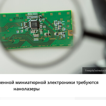
freepik/wirestoc
менной миниатюрной электроники требуются
нанолазеры