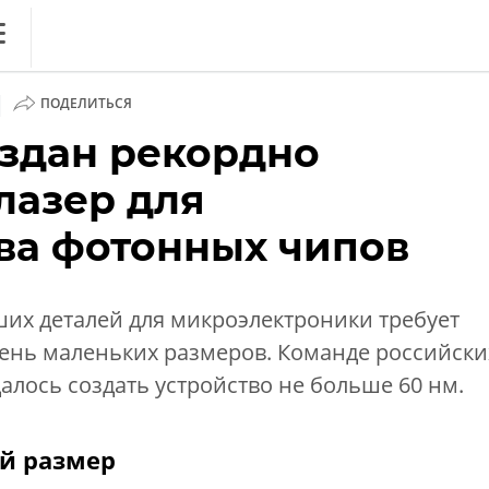
ews
|
ПОДЕЛИТЬСЯ
литика
оздан рекордно
ференции
лазер для
кет
ва фотонных чипов
ника
их деталей для микроэлектроники требует
ень маленьких размеров. Команде российски
алось создать устройство не больше 60 нм.
й размер