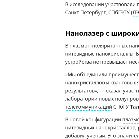
В исследовании участвовали 
Санкт‑Петербург, СПбГЭТУ (
ЛЭ
Нанолазер с широк
В плазмон‑поляритонных нан
нитевидные нанокристаллы. Б
устройства не превышает нес
«Мы объединили преимуществ
нанокристаллов и квантовых 
результатов», — сказал учас
лаборатории новых полупров
телекоммуникаций
СПбГУ
Тал
В новой конфигурации
плазм
нитевидных нанокристаллов, 
добавил ученый. Это значите