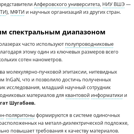
представители
Алферовского университета
,
НИУ ВШЭ
—
ТИ
),
МФТИ
и научных организаций из других стран.
им спектральным диапазоном
олазерах часто используют
полупроводниковые
лагодаря этому один из ключевых размеров всего
кольких сотен нанометров.
а молекулярно‑пучковой эпитаксии, нитевидных
ям InGaN, что и позволило достичь полученных
тник исследования, младший научный сотрудник
одниковых материалов для
квантовой
информатики
и
гат Шугабаев.
он
‑
поляритоны
формируются в системе одиночных
расположенных на металл‑диэлектрической подложке,
льно повышает требования к качеству материалов.