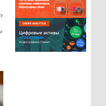
Топ-10 сфер применения
квантовых компьютеров.
Инфографика CNews
ГУ
CNEWS ANALYTICS
ка
Цифровые активы
«Росатома».
Инфографика CNews