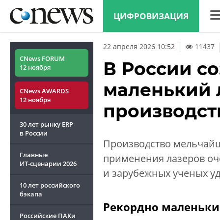
ЦИФРОВИЗАЦИЯ
CN
22 апреля 2026 10:52
11437
Ана
CNews FORUM
В России с
12 ноября
Кон
маленький 
CNews AWARDS
Мар
12 ноября
производст
Тех
30 лет рынку ERP
ТВ
в России
Производство мельчайш
Главные
применения лазеров оч
ИТ-сценарии
2026
и зарубежных ученых уд
10 лет российского
бэкапа
Рекордно маленьки
Российские ПАКи