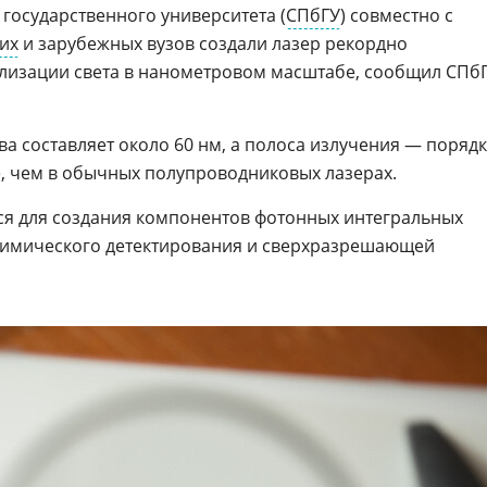
государственного университета (
СПбГУ
) совместно с
их
и зарубежных вузов создали лазер рекордно
ализации света в нанометровом масштабе, сообщил СПб
а составляет около 60 нм, а полоса излучения — поряд
ше, чем в обычных полупроводниковых лазерах.
ся для создания компонентов фотонных интегральных
охимического детектирования и сверхразрешающей