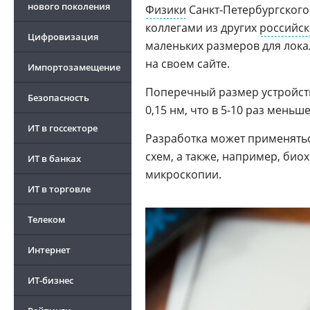
нового поколения
Физики
Санкт‑Петербургского 
коллегами из других
российск
Цифровизация
маленьких размеров для лок
на своем сайте.
Импортозамещение
Поперечный размер устройств
Безопасность
0,15 нм, что в 5‑10 раз мень
ИТ в госсекторе
Разработка может применять
схем, а также, например, би
ИТ в банках
микроскопии.
ИТ в торговле
Телеком
Интернет
ИТ-бизнес