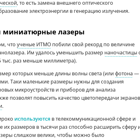
ической
, то есть замена внешнего оптического
разование электроэнергии в генерацию излучения.
ы миниатюрные лазеры
ом, что
ученые ИТМО
побили свой рекорд по величине
анолазера. Им удалось уменьшить размер
наночастицы
 5 тыс. раз меньше миллиметра).
азмер которых меньше длины волны света (или
фотона
—
 ими. Таки маленькие размеры нужны для создания
овых микроустройств и приборов для анализа
акже позволят повысить качество цветопередачи экранов
и
.
ироко
используются
в телекоммуникационной сфере и
 их размеров в тысячи раз способно расширить сферу 
зеры слишком велики, чтобы можно было