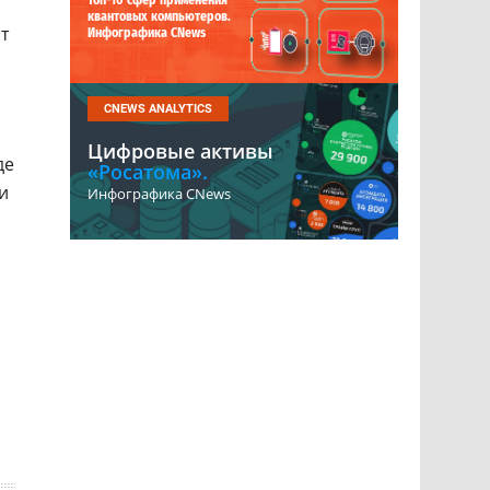
Топ-10 сфер применения
квантовых компьютеров.
т
Инфографика CNews
CNEWS ANALYTICS
Цифровые активы
де
«Росатома».
и
Инфографика CNews