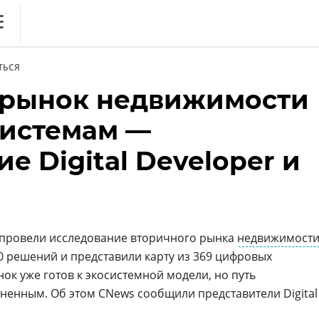
ews
ТЬСЯ
литика
 рынок недвижимости
ференции
системам —
кет
е Digital Developer и
ника
к» провели исследование вторичного рынка
недвижимост
 решений и представили карту из 369 цифровых
нок уже готов к экосистемной модели, но путь
зненным. Об этом CNews сообщили представители Digital