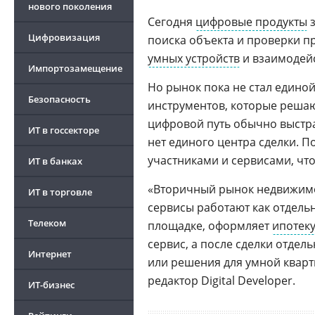
нового поколения
Сегодня
цифровые продукты
з
Цифровизация
поиска объекта и проверки п
умных устройств
и взаимодейс
Импортозамещение
Но рынок пока не стал едино
Безопасность
инструментов, которые решаю
цифровой путь обычно выстра
ИТ в госсекторе
нет единого центра сделки. 
участниками и сервисами, чт
ИТ в банках
«Вторичный рынок недвижимос
ИТ в торговле
сервисы работают как отдель
Телеком
площадке, оформляет
ипотек
сервис, а после сделки отде
Интернет
или решения для умной кварт
редактор Digital Developer.
ИТ-бизнес