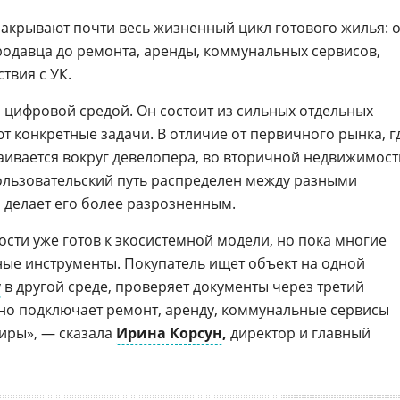
акрывают почти весь жизненный цикл готового жилья: о
родавца до ремонта, аренды, коммунальных сервисов,
твия с УК.
й цифровой средой. Он состоит из сильных отдельных
т конкретные задачи. В отличие от первичного рынка, г
ивается вокруг девелопера, во вторичной недвижимост
Пользовательский путь распределен между разными
о делает его более разрозненным.
ти уже готов к экосистемной модели, но пока многие
ные инструменты. Покупатель ищет объект на одной
у
в другой среде, проверяет документы через третий
льно подключает ремонт, аренду, коммунальные сервисы
иры», — сказала
Ирина Корсун
,
директор и главный