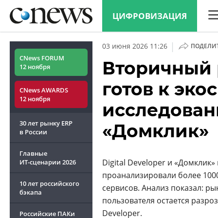
ЦИФРОВИЗАЦИЯ
CN
|
03 июня 2026 11:26
ПОДЕЛИ
Ана
CNews FORUM
Вторичный
12 ноября
Кон
готов к эко
CNews AWARDS
Мар
12 ноября
исследовани
Тех
30 лет рынку ERP
«Домклик»
ТВ
в России
Главные
Digital Developer и «Домкли
ИТ-сценарии
2026
проанализировали более 1000
10 лет российского
сервисов. Анализ показал: ры
бэкапа
пользователя остается разро
Developer.
Российские ПАКи