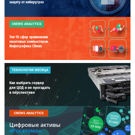
защиту от киберугроз
CNEWS ANALYTICS
Топ-10 сфер применения
квантовых компьютеров.
Инфографика CNews
ТЕХНОЛОГИЯ МЕСЯЦА
Как выбрать сервер
для ЦОД и не прогадать
в перспективе
CNEWS ANALYTICS
Цифровые активы
«Росатома».