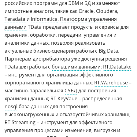
российских программ для ЭВМ и БД
и заменяют
импортные аналоги, такие как
Oracle
,
Cloudera
,
Teradata
и
Informatica
.
Платформа управления
данными
TData предлагает продукты и сервисы для
хранения, обработки, передачи, управления и
аналитики данных, позволяя реализовать
актуальные бизнес-сценарии работы с Big Data.
Партнерам дистрибьютора уже доступны решения
TData для работы с
большими данными
:
RT.DataLake
– инструмент для организации эффективного
корпоративного хранилища данных;
RT.Warehouse
–
массивно-параллельная
СУБД
для построения
хранилищ данных; RT.KeyVaue – распределенная
nosql
база данных для построения
высоконагруженных и отказоустойчивых хранилищ;
RT.Streaming
– инструмент для эффективного
управления процессами изменения, выгрузки и