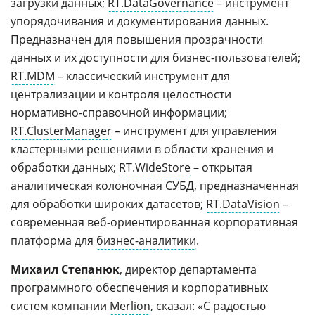
загрузки данных;
RT.DataGovernance
– инструмент
упорядочивания и документирования данных.
Предназначен для повышения прозрачности
данных и их доступности для бизнес-пользователей;
RT.MDM
– классический инструмент для
централизации и контроля целостности
нормативно-справочной информации;
RT.ClusterManager
– инструмент для управления
кластерными решениями в области хранения и
обработки данных;
RT.WideStore
– открытая
аналитическая колоночная СУБД, предназначенная
для обработки широких датасетов;
RT.DataVision
–
современная веб-ориентированная корпоративная
платформа для
бизнес-аналитики
.
Михаил Степанюк
, директор департамента
программного обеспечения и корпоративных
систем компании
Merlion
, сказал: «С радостью