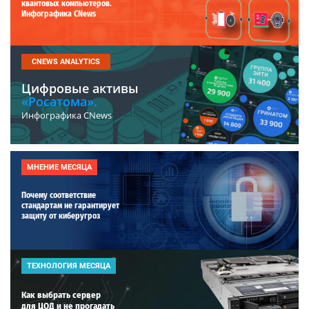
квантовых компьютеров.
Инфографика CNews
CNEWS ANALYTICS
Цифровые активы
«Росатома».
Инфографика CNews
МНЕНИЕ МЕСЯЦА
Почему соответствие
стандартам не гарантирует
защиту от киберугроз
ТЕХНОЛОГИЯ МЕСЯЦА
Как выбрать сервер
для ЦОД и не прогадать